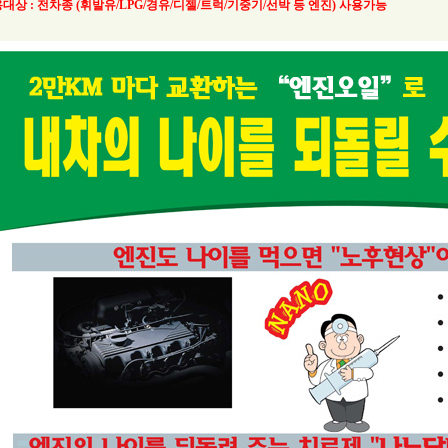
대상 : 전차종 (휘발유/LPG/경유/디젤/트럭/기중기/선박 등 엔진) 사용가능