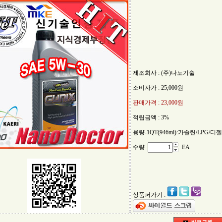
제조회사 : (주)나노기술
소비자가 :
25,000
원
판매가격 :
23,000원
적립금액 :
3%
용량-1QT(946ml):가솔린/LPG/
수량
EA
상품퍼가기 :