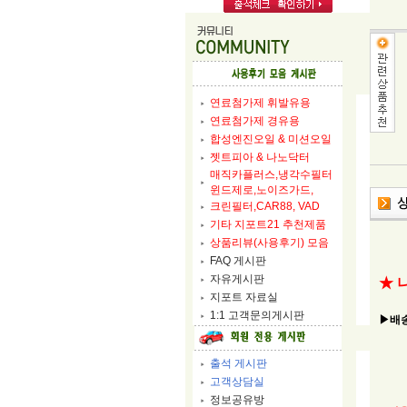
연료첨가제 휘발유용
연료첨가제 경유용
합성엔진오일 & 미션오일
젯트피아 & 나노닥터
매직카플러스,냉각수필터
윈드제로,노이즈가드,
크린필터,CAR88, VAD
기타 지포트21 추천제품
상품리뷰(사용후기) 모음
FAQ 게시판
자유게시판
★ 
지포트 자료실
1:1 고객문의게시판
▶배송
출석 게시판
고객상담실
정보공유방