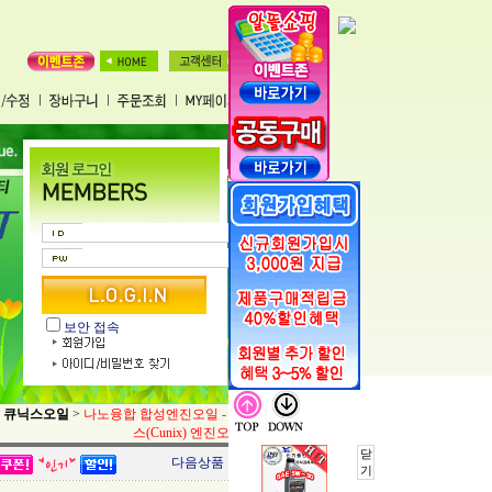
보안 접속
큐닉스오일
>
나노융합 합성엔진오일 - 큐닉
스(Cunix) 엔진오일
닫
다음상품
기