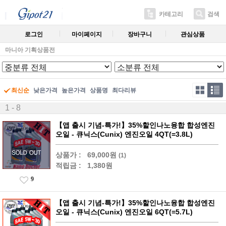
카테고리
검색
로그인
마이페이지
장바구니
관심상품
마니아 기획상품전
최신순
낮은가격
높은가격
상품명
최다리뷰
1 - 8
【앱 출시 기념-특가!】35%할인나노융합 합성엔진
오일 - 큐닉스(Cunix) 엔진오일 4QT(=3.8L)
상품가 :
69,000원
(1)
적립금 :
1,380원
9
【앱 출시 기념-특가!】35%할인나노융합 합성엔진
오일 - 큐닉스(Cunix) 엔진오일 6QT(=5.7L)