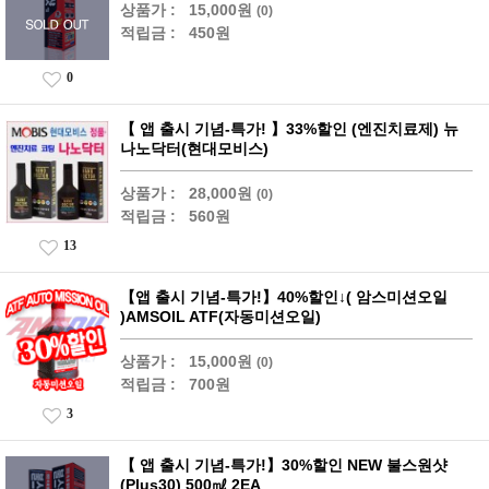
상품가 :
15,000원
(0)
적립금 :
450원
0
【 앱 출시 기념-특가! 】33%할인 (엔진치료제) 뉴
나노닥터(현대모비스)
상품가 :
28,000원
(0)
적립금 :
560원
13
【앱 출시 기념-특가!】40%할인↓( 암스미션오일
)AMSOIL ATF(자동미션오일)
상품가 :
15,000원
(0)
적립금 :
700원
3
【 앱 출시 기념-특가!】30%할인 NEW 불스원샷
(Plus30) 500㎖ 2EA