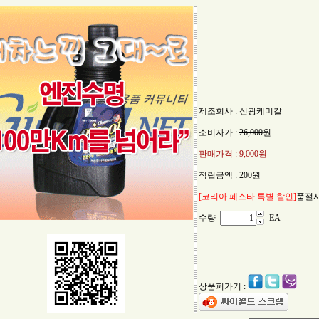
제조회사 : 신광케미칼
소비자가 :
26,000
원
판매가격 :
9,000원
적립금액 :
200원
[코리아 페스타 특별 할인]
품절시
수량
EA
상품퍼가기 :