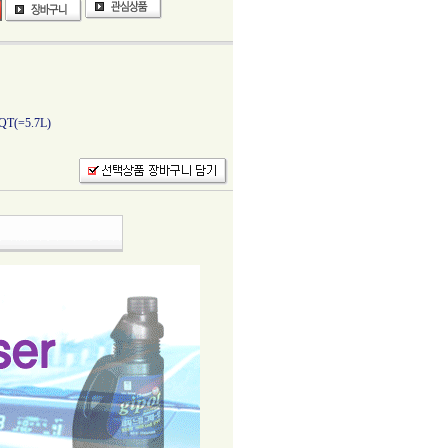
(=5.7L)