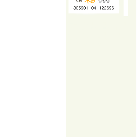
지포트21, 자동차용품, 자동차용품, 자
동차쇼핑몰, 지포트, 지포트알파, 차량
용품, 연료첨가제, 자동차용품 쇼핑몰,
연비, 출력, 매연, 엔진오일, 합성엔진
오일,매연감소, 출력증강