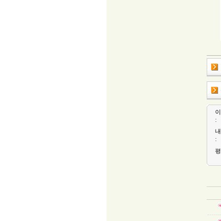
이
:
내
:
평