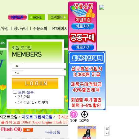
보안 접속
지포트오일
>
지포트 크린져오일
>
【 지포트
러쉬 오일 500㎖ (Gipot Engine Flush Oil)
닫
ush Oil)
다음상품
기