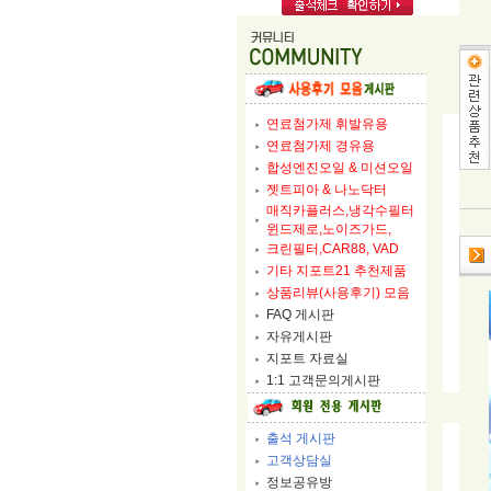
연료첨가제 휘발유용
연료첨가제 경유용
합성엔진오일 & 미션오일
젯트피아 & 나노닥터
매직카플러스,냉각수필터
윈드제로,노이즈가드,
크린필터,CAR88, VAD
기타 지포트21 추천제품
상품리뷰(사용후기) 모음
FAQ 게시판
자유게시판
지포트 자료실
1:1 고객문의게시판
출석 게시판
고객상담실
정보공유방