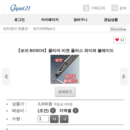
카테고리
검색
로그인
마이페이지
장바구니
관심상품
세차관리 제품군
와이퍼(Wiper)
Recent
12
【보쉬 BOSCH】클리어 비젼 플러스 와이퍼 블레이드
상세보기
상품가 :
3,000원
적립금:300원
배송비 :
(조건)
!
지역별
!
수량 :
+1
-1