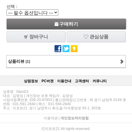
선택 :
구매하기
장바구니
관심상품
상품리뷰
[1]
상점정보
PC버젼
이용안내
고객센터
커뮤니티
상호명 : Gipot21
대표 : 김영성 | 개인정보 보호 책임자 : 김영성
사업자등록번호 :206-20-97853 | 통신판매업신고번호 : 제 경기 남양주 0149 호
전화 : 031-591-2840 | 팩스 : 031-594-2840
주소 : 지포트21 :경기 남양주시 화도읍 마석중앙로 93-1, 303호
이용약관
|
개인정보처리방침
ⓒ지포트21 All rights reserved.