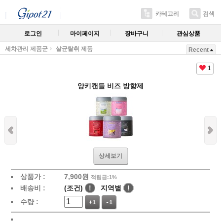
카테고리
검색
로그인
마이페이지
장바구니
관심상품
세차관리 제품군
살균탈취 제품
Recent
1
양키캔들 비즈 방향제
상세보기
상품가 :
7,900원
적립금:1%
배송비 :
(조건)
!
지역별
!
수량 :
+1
-1