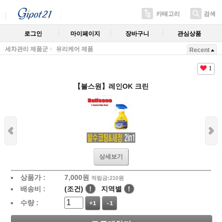
카테고리
검색
로그인
마이페이지
장바구니
관심상품
세차관리 제품군
유리케어 제품
Recent
1
【불스원】레인OK 크린
상세보기
상품가 :
7,000
원
적립금:210원
배송비 :
(조건)
!
지역별
!
수량 :
+1
-1