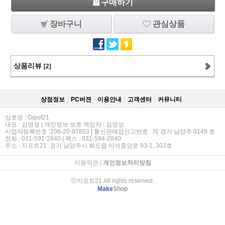
구매하기
장바구니
관심상품
상품리뷰
[2]
상점정보
PC버젼
이용안내
고객센터
커뮤니티
상호명 : Gipot21
대표 : 김영성 | 개인정보 보호 책임자 : 김영성
사업자등록번호 :206-20-97853 | 통신판매업신고번호 : 제 경기 남양주 0149 호
전화 : 031-591-2840 | 팩스 : 031-594-2840
주소 : 지포트21 :경기 남양주시 화도읍 마석중앙로 93-1, 303호
이용약관
|
개인정보처리방침
ⓒ지포트21 All rights reserved.
Make
Shop