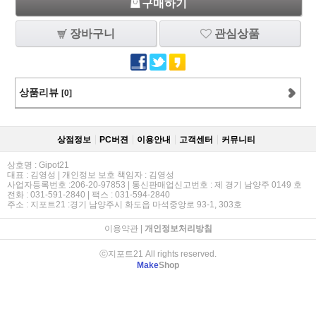
구매하기
장바구니
관심상품
상품리뷰
[0]
상점정보
PC버젼
이용안내
고객센터
커뮤니티
상호명 : Gipot21
대표 : 김영성 | 개인정보 보호 책임자 : 김영성
사업자등록번호 :206-20-97853 | 통신판매업신고번호 : 제 경기 남양주 0149 호
전화 : 031-591-2840 | 팩스 : 031-594-2840
주소 : 지포트21 :경기 남양주시 화도읍 마석중앙로 93-1, 303호
이용약관
|
개인정보처리방침
ⓒ지포트21 All rights reserved.
Make
Shop