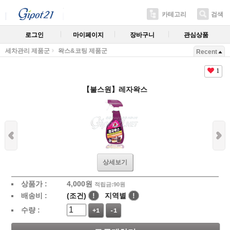
카테고리
검색
로그인
마이페이지
장바구니
관심상품
세차관리 제품군
왁스&코팅 제품군
Recent
1
【불스원】레자왁스
상세보기
상품가 :
4,000
원
적립금:90원
배송비 :
(조건)
!
지역별
!
수량 :
+1
-1