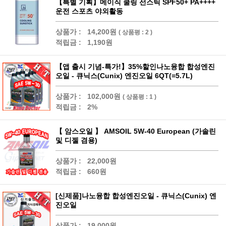
【특별 기획】메이직 쿨링 선스틱 SPF50+ PA++++
운전 스포츠 야외활동
상품가 :
14,200원
( 상품평 : 2 )
적립금 :
1,190원
【앱 출시 기념-특가!】35%할인나노융합 합성엔진
오일 - 큐닉스(Cunix) 엔진오일 6QT(=5.7L)
상품가 :
102,000원
( 상품평 : 1 )
적립금 :
2%
【 암스오일 】 AMSOIL 5W-40 European (가솔린
및 디젤 겸용)
상품가 :
22,000원
적립금 :
660원
[신제품]나노융합 합성엔진오일 - 큐닉스(Cunix) 엔
진오일
상품가 :
19,000원