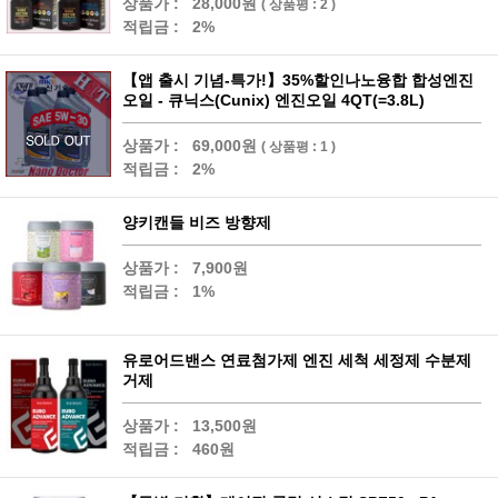
상품가 :
28,000원
( 상품평 : 2 )
적립금 :
2%
【앱 출시 기념-특가!】35%할인나노융합 합성엔진
오일 - 큐닉스(Cunix) 엔진오일 4QT(=3.8L)
상품가 :
69,000원
( 상품평 : 1 )
적립금 :
2%
양키캔들 비즈 방향제
상품가 :
7,900원
적립금 :
1%
유로어드밴스 연료첨가제 엔진 세척 세정제 수분제
거제
상품가 :
13,500원
적립금 :
460원